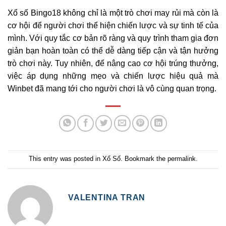
Xổ số Bingo18
không chỉ là một trò chơi may rủi mà còn là
cơ hội để người chơi thể hiện chiến lược và sự tinh tế của
mình. Với quy tắc cơ bản rõ ràng và quy trình tham gia đơn
giản bạn hoàn toàn có thể dễ dàng tiếp cận và tận hưởng
trò chơi này. Tuy nhiên, để nâng cao cơ hội trúng thưởng,
việc áp dụng những mẹo và chiến lược hiệu quả mà
Winbet đã mang tới cho người chơi là vô cùng quan trọng.
This entry was posted in
Xổ Số
. Bookmark the
permalink
.
VALENTINA TRAN