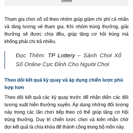
chính
Tham gia chơi xổ số theo nhóm giúp giảm chi phí cá nhân
và tăng lượng vé tham gia. Khi nhóm trúng thưởng, giải
thưởng sẽ được chia đều, giúp tăng cơ hội trúng mà
không phải chi trả nhiều.
Đọc Thêm:
TP Lottery
– Sảnh Chơi Xổ
Số Online Cực Đỉnh Cho Người Chơi
Theo dõi kết quả kỳ quay và áp dụng chiến lược phù
hợp hơn
Theo dõi kết quả các kỳ quay trước để nhận diện các đối
tượng xuất hiện thường xuyên. Áp dụng những đối tượng
này trong các lần chơi tiếp theo có thể giúp tăng cơ hội
trúng thưởng. Duy trì chiến lược chơi và kiên nhẫn chờ
đợi kết quả là chìa khóa để thành công trong bộ môn này.