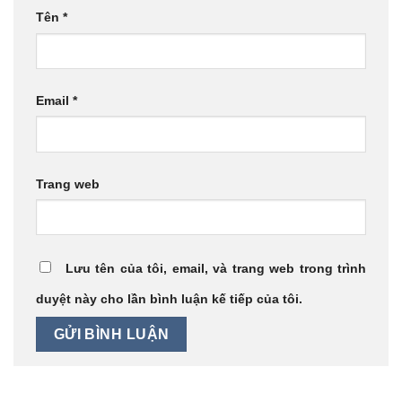
Tên
*
Email
*
Trang web
Lưu tên của tôi, email, và trang web trong trình
duyệt này cho lần bình luận kế tiếp của tôi.