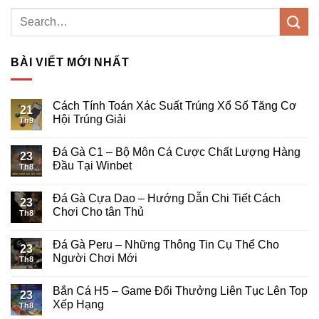
BÀI VIẾT MỚI NHẤT
Cách Tính Toán Xác Suất Trúng Xổ Số Tăng Cơ
21
Hội Trúng Giải
Th9
Đá Gà C1 – Bộ Môn Cá Cược Chất Lượng Hàng
23
Đầu Tại Winbet
Th8
Đá Gà Cựa Dao – Hướng Dẫn Chi Tiết Cách
23
Chơi Cho tân Thủ
Th8
Đá Gà Peru – Những Thông Tin Cụ Thể Cho
23
Người Chơi Mới
Th8
Bắn Cá H5 – Game Đổi Thưởng Liên Tục Lên Top
23
Xếp Hạng
Th8